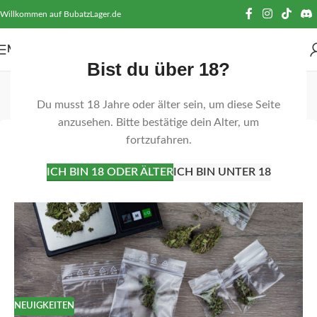
Willkommen auf BubatzLager.de
MENÜ
Bist du über 18?
Tag-Archiv: Waagen
Du musst 18 Jahre oder älter sein, um diese Seite
Startseite
Beiträge mit Schlagwort "Waagen"
anzusehen. Bitte bestätige dein Alter, um
fortzufahren.
24
SEP.
ICH BIN 18 ODER ÄLTER
ICH BIN UNTER 18
NEUIGKEITEN