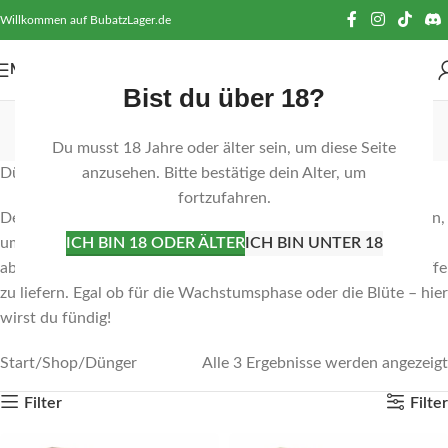
Willkommen auf BubatzLager.de
MENÜ
Bist du über 18?
Dünger
Du musst 18 Jahre oder älter sein, um diese Seite
Kategorien
Dünger: Nahrung für deine grünen Lieblinge
anzusehen. Bitte bestätige dein Alter, um
fortzufahren.
Deine Pflanzen haben Hunger! Gib ihnen das, was sie brauchen,
um groß und stark zu werden. Unsere Dünger sind perfekt
ICH BIN 18 ODER ÄLTER
ICH BIN UNTER 18
abgestimmt, um deinen grünen Lieblingen die besten Nährstoffe
zu liefern. Egal ob für die Wachstumsphase oder die Blüte – hier
wirst du fündig!
Start
Shop
Dünger
Alle 3 Ergebnisse werden angezeigt
Filter
Filter