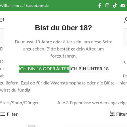
Willkommen auf BubatzLager.de
MENÜ
Bist du über 18?
Dünger
Du musst 18 Jahre oder älter sein, um diese Seite
Kategorien
Dünger: Nahrung für deine grünen Lieblinge
anzusehen. Bitte bestätige dein Alter, um
fortzufahren.
Deine Pflanzen haben Hunger! Gib ihnen das, was sie brauchen,
um groß und stark zu werden. Unsere Dünger sind perfekt
ICH BIN 18 ODER ÄLTER
ICH BIN UNTER 18
abgestimmt, um deinen grünen Lieblingen die besten Nährstoffe
zu liefern. Egal ob für die Wachstumsphase oder die Blüte – hier
wirst du fündig!
Start
Shop
Dünger
Alle 3 Ergebnisse werden angezeigt
Filter
Filter