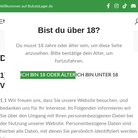
Willkommen auf BubatzLager.de
MENÜ
Bist du über 18?
Datenschutz
Du musst 18 Jahre oder älter sein, um diese Seite
Startseite
Datenschutz
anzusehen. Bitte bestätige dein Alter, um
Datenschutz
fortzufahren.
1) Einleitung und Kontaktdaten des
ICH BIN 18 ODER ÄLTER
ICH BIN UNTER 18
Verantwortlichen
1.1
Wir freuen uns, dass Sie unsere Website besuchen, und
bedanken uns für Ihr Interesse. Im Folgenden informieren wir
Sie über den Umgang mit Ihren personenbezogenen Daten bei
der Nutzung unserer Website. Personenbezogene Daten sind
hierbei alle Daten, mit denen Sie persönlich identifiziert werden