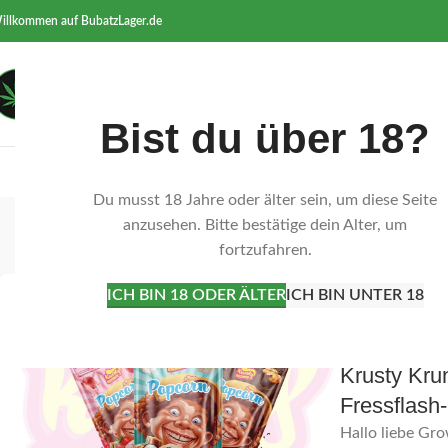
illkommen auf BubatzLager.de
Bist du über 18?
STARTSEITE
SAMEN
ERDE &
Du musst 18 Jahre oder älter sein, um diese Seite
Tag
anzusehen. Bitte bestätige dein Alter, um
fortzufahren.
ICH BIN 18 ODER ÄLTER
ICH BIN UNTER 18
26
Veröffentlicht 
JULI
Krusty Kru
Fressflash
Hallo liebe Gr