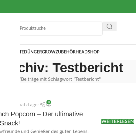
 SUBSTRATE
DÜNGER
GROWZUBEHÖR
HEADSHOP
-Archiv: Testbericht
Startseite
Beiträge mit Schlagwort "Testbericht"
0
von
BubatzLager
nch Popcorn – Der ultimative
WEITERLESEN
-Snack!
owfreunde und Genießer des guten Lebens!