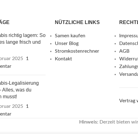
ÄGE
NÜTZLICHE LINKS
RECHT
is richtig lagern: So
Samen kaufen
Impress
 es lange frisch und
Unser Blog
Datensc
Stromkostenrechner
AGB
bruar 2025
1
Kontakt
Widerru
entar
Zahlung
Versand
bis-Legalisierung
 Alles, was du
n musst!
Vertrag 
bruar 2025
1
entar
Hinweis:
Derzeit bieten wi