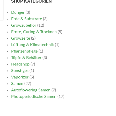
SHOP KATEGORIEN
Dünger
3
Erde & Substrate
3
Growzubehör
12
Ernte, Curing & Trocknen
5
Growzelte
2
Lüftung & Klimatechnik
1
Pflanzenpflege
1
Töpfe & Behälter
3
Headshop
7
Sonstiges
1
Vaporizer
5
Samen
27
Autoflowering Samen
7
Photoperiodische Samen
17