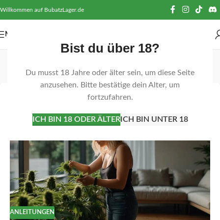
Willkommen auf BubatzLager.de
MENÜ
Bist du über 18?
Tag-Archiv: Pistillen
Du musst 18 Jahre oder älter sein, um diese Seite
Startseite
Beiträge mit Schlagwort "Pistillen"
anzusehen. Bitte bestätige dein Alter, um
fortzufahren.
26
APR.
ICH BIN 18 ODER ÄLTER
ICH BIN UNTER 18
ANLEITUNGEN