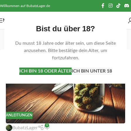
Willkommen auf BubatzLager.de
MENÜ
Bist du über 18?
Tag-Archiv: Lichtschutz
Du musst 18 Jahre oder älter sein, um diese Seite
Startseite
Beiträge mit Schlagwort "Lichtschutz"
anzusehen. Bitte bestätige dein Alter, um
fortzufahren.
24
FEB.
ICH BIN 18 ODER ÄLTER
ICH BIN UNTER 18
ANLEITUNGEN
0
BubatzLager