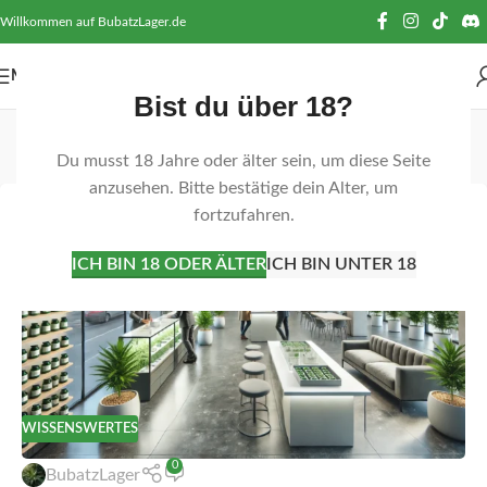
Willkommen auf BubatzLager.de
MENÜ
Bist du über 18?
Tag-Archiv: Konsum
Du musst 18 Jahre oder älter sein, um diese Seite
Startseite
Beiträge mit Schlagwort "Konsum"
anzusehen. Bitte bestätige dein Alter, um
fortzufahren.
21
FEB.
ICH BIN 18 ODER ÄLTER
ICH BIN UNTER 18
WISSENSWERTES
0
BubatzLager