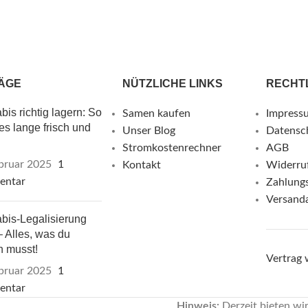
ÄGE
NÜTZLICHE LINKS
RECHT
is richtig lagern: So
Samen kaufen
Impress
 es lange frisch und
Unser Blog
Datensc
Stromkostenrechner
AGB
bruar 2025
1
Kontakt
Widerru
entar
Zahlung
Versand
bis-Legalisierung
 Alles, was du
n musst!
Vertrag 
bruar 2025
1
entar
Hinweis:
Derzeit bieten wi