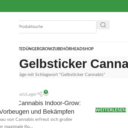
 SUBSTRATE
DÜNGER
GROWZUBEHÖR
HEADSHOP
iv: Gelbsticker Canna
eite
Beiträge mit Schlagwort "Gelbsticker Cannabis"
0
von
BubatzLager
 beim Cannabis Indoor-Grow:
WEITERLESEN
 Vorbeugen und Bekämpfen
au von Cannabis erfreut sich großer
 er maximale Ko...