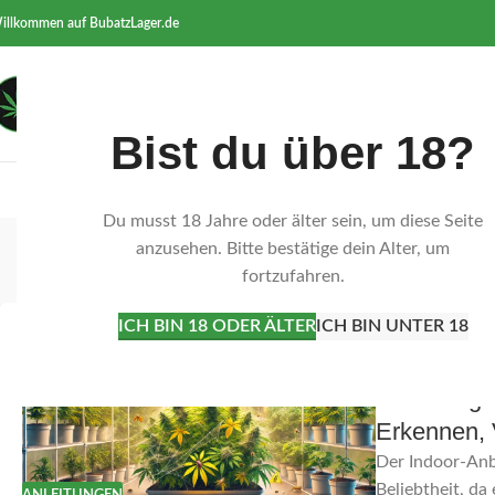
illkommen auf BubatzLager.de
Bist du über 18?
STARTSEITE
SAMEN
ERDE &
Du musst 18 Jahre oder älter sein, um diese Seite
Tag-Arch
anzusehen. Bitte bestätige dein Alter, um
fortzufahren.
Starts
ICH BIN 18 ODER ÄLTER
ICH BIN UNTER 18
15
Veröffentlicht 
NOV.
Schädlinge
Erkennen,
Der Indoor-Anb
Beliebtheit, da