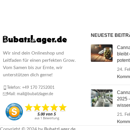
NEUESTE BEITR
Cannab
Wir sind dein Onlineshop und
bleibt
potent
Leitfaden für einen perfekten Grow.
Vom Samen bis zur Ernte, wir
24. Fe
unterstützen dich gerne!
Komm
Telefon: +49 170 7252001
Canna
Mail: mail@bubatzlager.de
2025 –
wisse
21. Fe
Komm
Copyright © 2024 by
BubatzLager.de
.