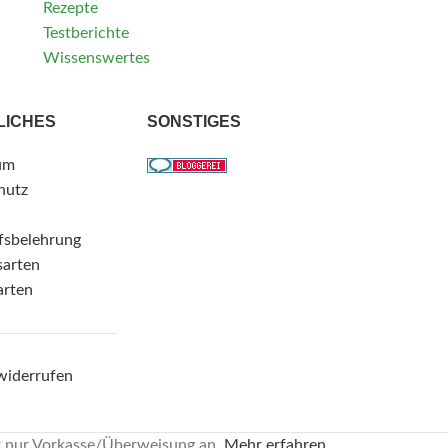
Rezepte
Testberichte
Wissenswertes
LICHES
SONSTIGES
um
hutz
fsbelehrung
sarten
arten
widerrufen
r nur Vorkasse/Überweisung an.
Mehr erfahren