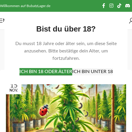
Willkommen auf BubatzLager.de
MENÜ
Bist du über 18?
Tag-Archiv: biologische
Du musst 18 Jahre oder älter sein, um diese Seite
Schädlingsbekämpfung
anzusehen. Bitte bestätige dein Alter, um
fortzufahren.
Startseite
Beiträge mit Schlagwort "biologische
Schädlingsbekämpfung"
ICH BIN 18 ODER ÄLTER
ICH BIN UNTER 18
15
NOV.