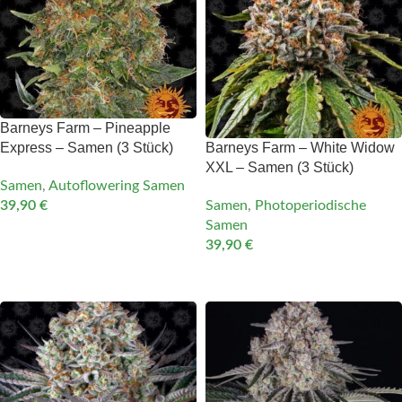
Barneys Farm – Pineapple
Express – Samen (3 Stück)
Barneys Farm – White Widow
XXL – Samen (3 Stück)
Samen
,
Autoflowering Samen
39,90
€
Samen
,
Photoperiodische
Samen
IN DEN WARENKORB
39,90
€
WEITERLESEN