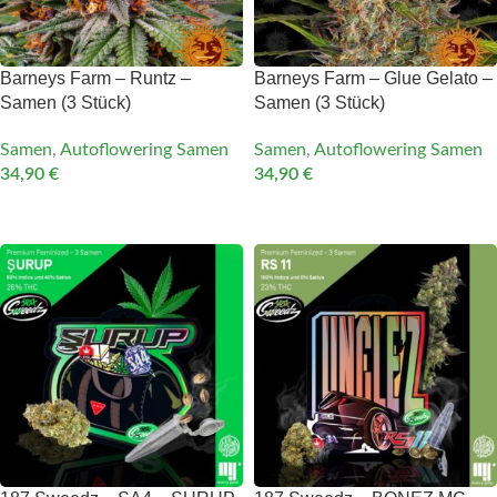
Barneys Farm – Runtz –
Barneys Farm – Glue Gelato –
Samen (3 Stück)
Samen (3 Stück)
Samen
,
Autoflowering Samen
Samen
,
Autoflowering Samen
34,90
€
34,90
€
IN DEN WARENKORB
IN DEN WARENKORB