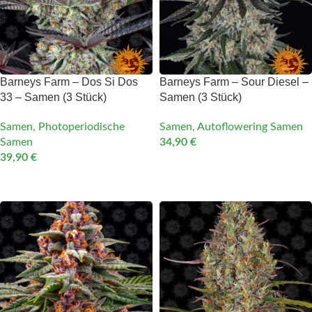
Barneys Farm – Dos Si Dos
Barneys Farm – Sour Diesel –
33 – Samen (3 Stück)
Samen (3 Stück)
Samen
,
Photoperiodische
Samen
,
Autoflowering Samen
Samen
34,90
€
39,90
€
IN DEN WARENKORB
IN DEN WARENKORB