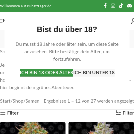
Willkommen auf BubatzLager.de
MENÜ
Bist du über 18?
Samen
Du musst 18 Jahre oder älter sein, um diese Seite
Kategorien
Samen: Der Beginn einer grünen Reise
anzusehen. Bitte bestätige dein Alter, um
fortzufahren.
Jede großartige Pflanze beginnt mit einem kleinen Samen. In
unserer Kategorie „Samen“ findest du eine große Auswahl an
ICH BIN 18 ODER ÄLTER
ICH BIN UNTER 18
hochwertigen Cannabissamen. Ob Indica, Sativa oder Hybrid –
hier beginnt dein grünes Abenteuer.
Start
Shop
Samen
Ergebnisse 1 – 12 von 27 werden angezeigt
Filter
Filter