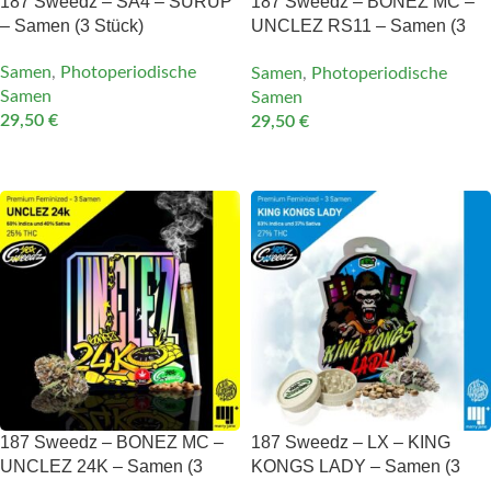
187 Sweedz – SA4 – SURUP
187 Sweedz – BONEZ MC –
– Samen (3 Stück)
UNCLEZ RS11 – Samen (3
Stück)
Samen
,
Photoperiodische
Samen
,
Photoperiodische
Samen
Samen
29,50
€
29,50
€
IN DEN WARENKORB
IN DEN WARENKORB
187 Sweedz – BONEZ MC –
187 Sweedz – LX – KING
UNCLEZ 24K – Samen (3
KONGS LADY – Samen (3
Stück)
Stück)